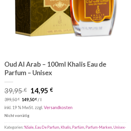
Oud Al Arab – 100ml Khalis Eau de
Parfum – Unisex
Ursprünglicher
Aktueller
39,95
14,95
€
€
Preis
Preis
399,50
€
149,50
€
/
l
war:
ist:
inkl. 19 % MwSt.
zzgl.
Versandkosten
39,95 €
14,95 €.
Nicht vorrätig
Kategorien:
%Sale
,
Eau De Parfum
,
Khalis
,
Parfüm
,
Parfum-Marken
,
Unisex-