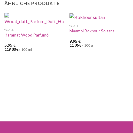
ÄHNLICHE PRODUKTE
%SALE
%SALE
Maamol Bokhour Soltana
Karamat Wood Parfumöl
9,95
€
5,95
€
11,06
€
/
100
g
119,00
€
/
100
ml