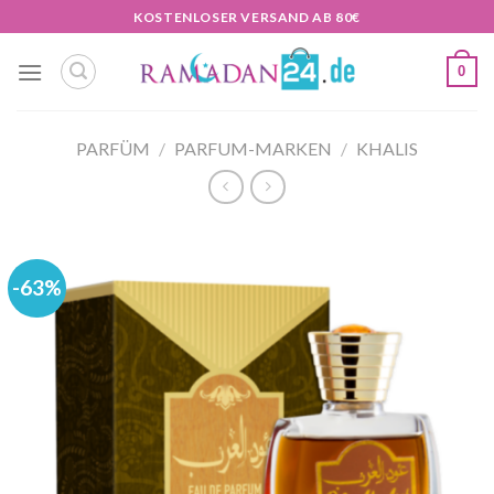
Zum
KOSTENLOSER VERSAND AB 80€
Inhalt
springen
0
PARFÜM
/
PARFUM-MARKEN
/
KHALIS
-63%