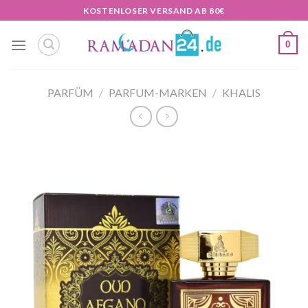
Zum
KOSTENLOSER VERSAND AB 80€
Inhalt
springen
0
PARFÜM
/
PARFUM-MARKEN
/
KHALIS