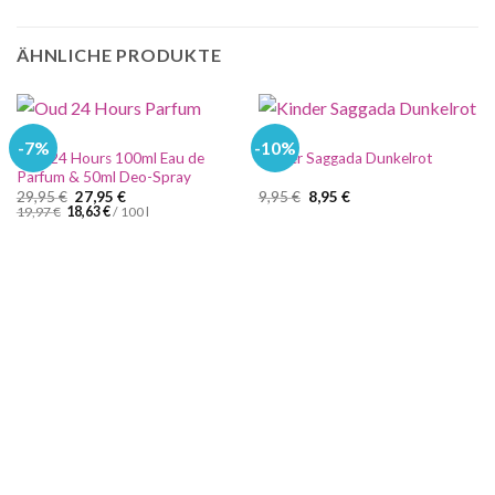
ÄHNLICHE PRODUKTE
%SALE
%SALE
-7%
-10%
Oud 24 Hours 100ml Eau de
Kinder Saggada Dunkelrot
Parfum & 50ml Deo-Spray
Ursprünglicher
Aktueller
Ursprünglicher
Aktueller
29,95
€
27,95
€
9,95
€
8,95
€
Preis
Preis
Preis
Preis
19,97
€
18,63
€
/
100
l
war:
ist:
war:
ist:
29,95 €
27,95 €.
9,95 €
8,95 €.