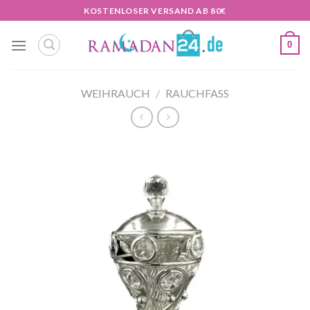
Zum
KOSTENLOSER VERSAND AB 80€
Inhalt
springen
0
WEIHRAUCH
/
RAUCHFASS