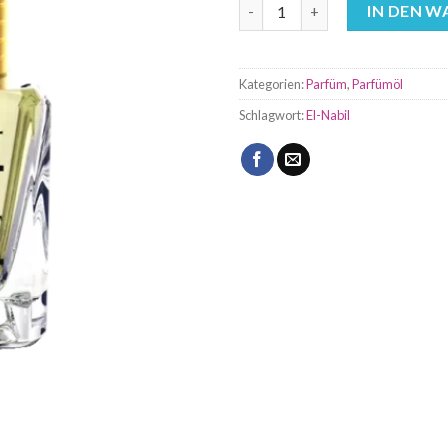
Musk Addict 5ml Parfümöl El N
IN DEN 
Kategorien:
Parfüm
,
Parfümöl
Schlagwort:
El-Nabil