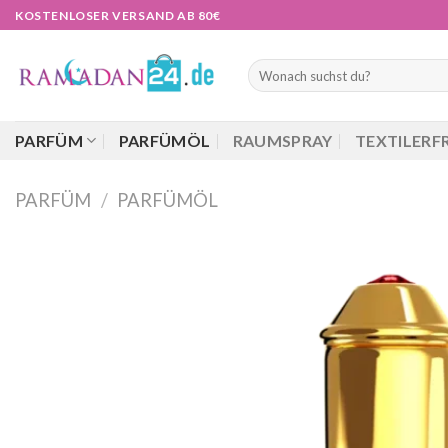
Zum
KOSTENLOSER VERSAND AB 80€
Inhalt
springen
Suchen
nach:
PARFÜM
PARFÜMÖL
RAUMSPRAY
TEXTILERF
PARFÜM
/
PARFÜMÖL