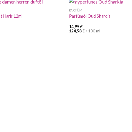
PARFÜM
t Harir 12ml
Parfümöl Oud Sharqia
14,95
€
124,58
€
/
100
ml