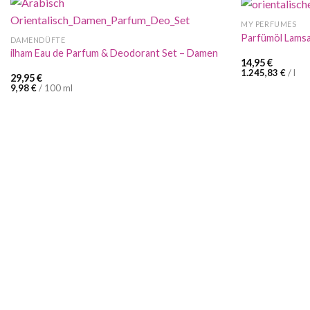
MY PERFUMES
Parfümöl Lamsa
DAMENDÜFTE
ilham Eau de Parfum & Deodorant Set – Damen
14,95
€
1.245,83
€
/
l
29,95
€
9,98
€
/
100
ml