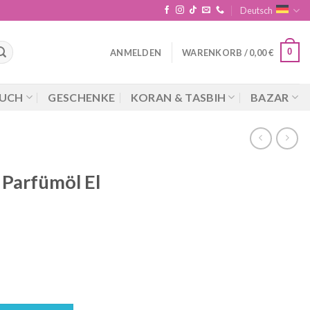
Deutsch
0
ANMELDEN
WARENKORB /
0,00
€
UCH
GESCHENKE
KORAN & TASBIH
BAZAR
 Parfümöl El