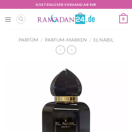
Zum
KOSTENLOSER VERSAND AB 80€
Inhalt
springen
0
PARFÜM
/
PARFUM-MARKEN
/
EL NABIL