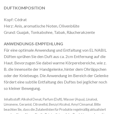
DUFTKOMPOSITION
Kopf: Cédrat
Herz: Anis, aromatische Noten, Olivenblüte
Grund: Guajak, Tonkabohne, Tabak, Räucherakzente
ANWENDUNGS-EMPFEHLUNG
Für eine optimale Anwendung und Entfaltung von EL NABIL
Düften sprühen Sie den Duft aus ca. 2cm Entfernung auf die
Haut. Bevorzugen Sie dabei warme Körperebereiche, wie z.
B. die Innenseite der Handgelenke, hinter dem Ohrläppchen
oder der Kniebeuge. Die Anwendung im Bereich der Gelenke
fördert eine subtile Entfaltung des Duftes bei jeglicher noch
so kleiner Bewegung.
Inhaltsstoff: Alkohol Denat, Parfum (Duft), Wasser (Aqua), Linalool,
Limonene, Geraniol, Citronellol, Benzyl Alcohol, Amyl Cinnamal. Bitte
beachten Sie, dass die Zutatenlisten für Produkte regelmäßig aktualisiert