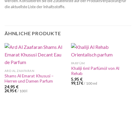
werden. Konsultieren Sie die Zutatenliste auf der Produktverpackung für
die aktuellste Liste der Inhaltsstoffe.
ÄHNLICHE PRODUKTE
PARFÜM
Khaliji 6ml Parfümöl von Al
ARD AL ZAAFARAN
Rehab
Shams Al Emarat Khususi –
5,95
€
Herren und Damen Parfum
99,17
€
/
100
ml
24,95
€
24,95
€
/
100
l