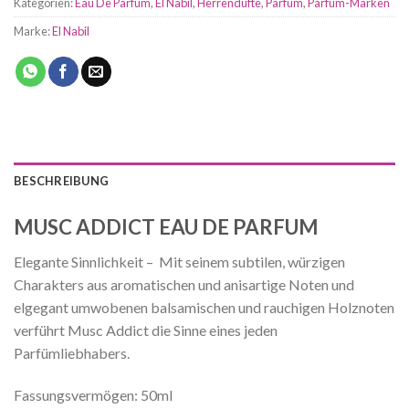
Kategorien:
Eau De Parfum
,
El Nabil
,
Herrendüfte
,
Parfüm
,
Parfum-Marken
Marke:
El Nabil
BESCHREIBUNG
MUSC ADDICT EAU DE PARFUM
Elegante Sinnlichkeit – Mit seinem subtilen, würzigen
Charakters aus aromatischen und anisartige Noten und
elgegant umwobenen balsamischen und rauchigen Holznoten
verführt Musc Addict die Sinne eines jeden
Parfümliebhabers.
Fassungsvermögen: 50ml