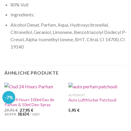
80% Voll
Ingredients:
Alcohol Denat, Parfum, Aqua, Hydroxycitronellal,
Citronellol, Geraniol, Limonene, Benzotriazolyl Dodecyl P-
Cresol, Alpha-Isomethyl Ionene, BHT, Citral, CI 14700, CI
19140
ÄHNLICHE PRODUKTE
%SALE
AUTODUFT
-7%
Oud 24 Hours 100ml Eau de
Auto Luftfrischer Patchouli
Parfum & 50ml Deo-Spray
Ursprünglicher
Aktueller
29,95
€
27,95
€
5,95
€
Preis
Preis
19,97
€
18,63
€
/
100
l
war:
ist:
29,95 €
27,95 €.