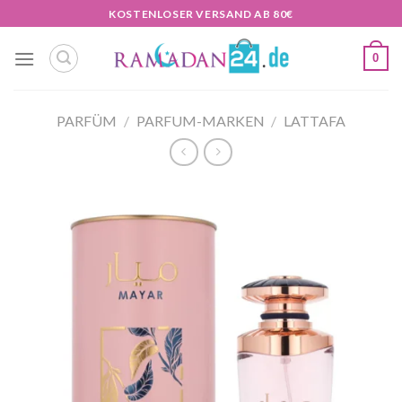
Zum
KOSTENLOSER VERSAND AB 80€
Inhalt
springen
0
PARFÜM
/
PARFUM-MARKEN
/
LATTAFA