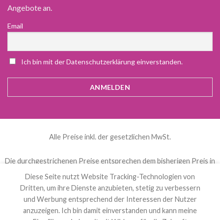
Angebote an.
Email
Ich bin mit der Datenschutzerklärung einverstanden.
Alle Preise inkl. der gesetzlichen MwSt.
Die durchgestrichenen Preise entsprechen dem bisherigen Preis in
diesem Online-Shop.
Diese Seite nutzt Website Tracking-Technologien von
Dritten, um ihre Dienste anzubieten, stetig zu verbessern
und Werbung entsprechend der Interessen der Nutzer
العربية
(
Arabisch
)
Čeština
(
Tschechisch
)
anzuzeigen. Ich bin damit einverstanden und kann meine
Nederlands
(
Niederländisch
)
English
(
Englisch
)