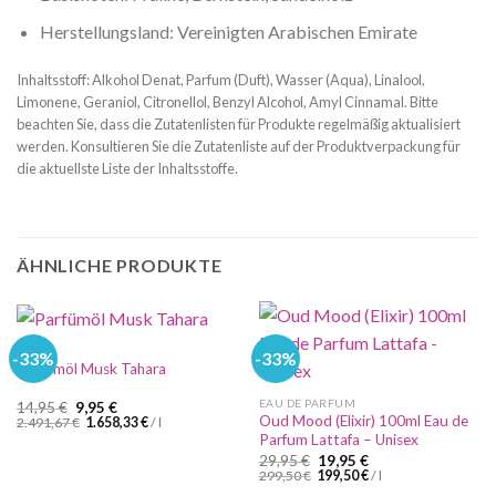
Herstellungsland: Vereinigten Arabischen Emirate
Inhaltsstoff: Alkohol Denat, Parfum (Duft), Wasser (Aqua), Linalool,
Limonene, Geraniol, Citronellol, Benzyl Alcohol, Amyl Cinnamal. Bitte
beachten Sie, dass die Zutatenlisten für Produkte regelmäßig aktualisiert
werden. Konsultieren Sie die Zutatenliste auf der Produktverpackung für
die aktuellste Liste der Inhaltsstoffe.
ÄHNLICHE PRODUKTE
%SALE
-33%
-33%
Parfümöl Musk Tahara
EAU DE PARFUM
Ursprünglicher
Aktueller
14,95
€
9,95
€
Preis
Preis
Oud Mood (Elixir) 100ml Eau de
2.491,67
€
1.658,33
€
/
l
war:
ist:
Parfum Lattafa – Unisex
14,95 €
9,95 €.
Ursprünglicher
Aktueller
29,95
€
19,95
€
Preis
Preis
299,50
€
199,50
€
/
l
war:
ist: