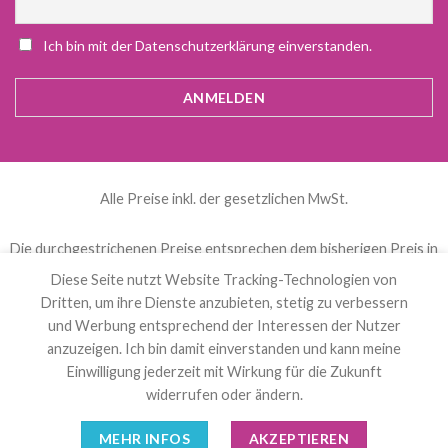
Ich bin mit der Datenschutzerklärung einverstanden.
Alle Preise inkl. der gesetzlichen MwSt.
Die durchgestrichenen Preise entsprechen dem bisherigen Preis in
diesem Online-Shop.
Diese Seite nutzt Website Tracking-Technologien von
Dritten, um ihre Dienste anzubieten, stetig zu verbessern
und Werbung entsprechend der Interessen der Nutzer
العربية
(
Arabisch
)
Čeština
(
Tschechisch
)
anzuzeigen. Ich bin damit einverstanden und kann meine
Nederlands
(
Niederländisch
)
English
(
Englisch
)
Einwilligung jederzeit mit Wirkung für die Zukunft
Français
(
Französisch
)
Deutsch
Polski
(
Polnisch
)
widerrufen oder ändern.
Español
(
Spanisch
)
Svenska
(
Schwedisch
)
MEHR INFOS
AKZEPTIEREN