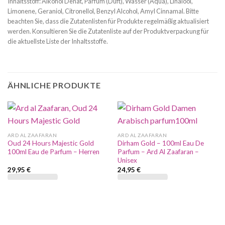
Inhaltsstoff: Alkohol Denat, Parfum (Duft), Wasser (Aqua), Linalool,
Limonene, Geraniol, Citronellol, Benzyl Alcohol, Amyl Cinnamal. Bitte
beachten Sie, dass die Zutatenlisten für Produkte regelmäßig aktualisiert
werden. Konsultieren Sie die Zutatenliste auf der Produktverpackung für
die aktuellste Liste der Inhaltsstoffe.
ÄHNLICHE PRODUKTE
ARD AL ZAAFARAN
ARD AL ZAAFARAN
Oud 24 Hours Majestic Gold
Dirham Gold – 100ml Eau De
100ml Eau de Parfum – Herren
Parfum – Ard Al Zaafaran –
Unisex
29,95
€
24,95
€