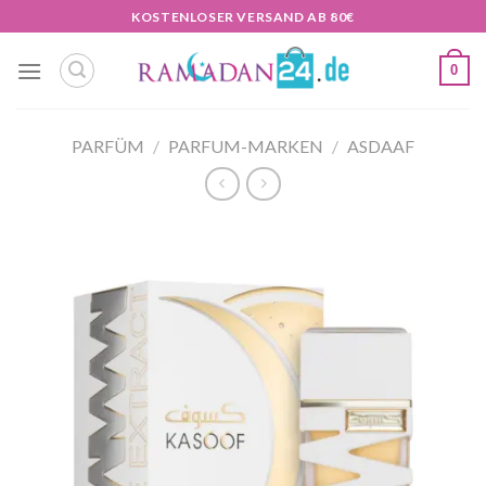
Zum
KOSTENLOSER VERSAND AB 80€
Inhalt
springen
0
PARFÜM
/
PARFUM-MARKEN
/
ASDAAF