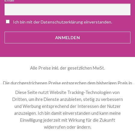
Ich bin mit der Datenschutzerklärung einverstanden.
Alle Preise inkl. der gesetzlichen MwSt.
Die durchgestrichenen Preise entsprechen dem bisherigen Preis in
diesem Online-Shop.
Diese Seite nutzt Website Tracking-Technologien von
Dritten, um ihre Dienste anzubieten, stetig zu verbessern
und Werbung entsprechend der Interessen der Nutzer
العربية
(
Arabisch
)
Čeština
(
Tschechisch
)
anzuzeigen. Ich bin damit einverstanden und kann meine
Nederlands
(
Niederländisch
)
English
(
Englisch
)
Einwilligung jederzeit mit Wirkung für die Zukunft
Français
(
Französisch
)
Deutsch
Polski
(
Polnisch
)
widerrufen oder ändern.
Español
(
Spanisch
)
Svenska
(
Schwedisch
)