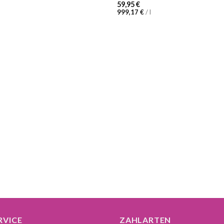
59,95
€
999,17
€
/
l
RVICE
ZAHLARTEN