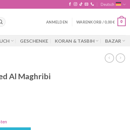
Deutsch
0
ANMELDEN
WARENKORB /
0,00
€
UCH
GESCHENKE
KORAN & TASBIH
BAZAR
d Al Maghribi
cher
ueller
is
sten
5 €.