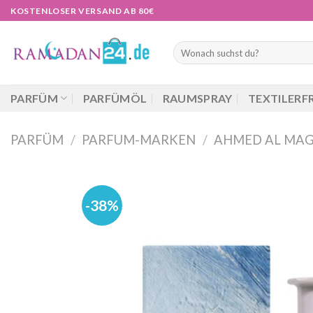
Zum
KOSTENLOSER VERSAND AB 80€
Inhalt
springen
Suchen
nach:
PARFÜM
PARFÜMÖL
RAUMSPRAY
TEXTILERF
PARFÜM
/
PARFUM-MARKEN
/
AHMED AL MAG
-38%