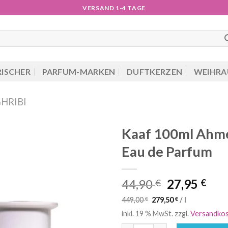
VERSAND 1-4 TAGE
RISCHER
PARFUM-MARKEN
DUFTKERZEN
WEIHRA
HRIBI
Kaaf 100ml Ahme
Eau de Parfum
Ursprüngli
Akt
44,90
27,95
€
€
Preis
Pre
449,00
€
279,50
€
/
l
war:
ist:
inkl. 19 % MwSt.
zzgl.
Versandko
44,90 €
27,9