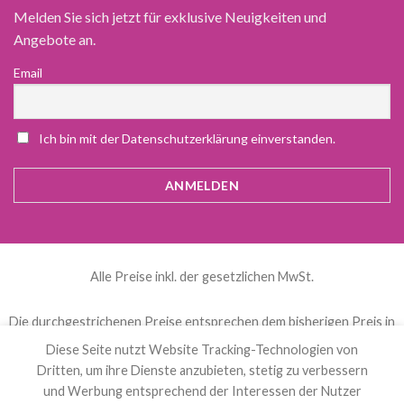
Melden Sie sich jetzt für exklusive Neuigkeiten und
Angebote an.
Email
Ich bin mit der Datenschutzerklärung einverstanden.
Alle Preise inkl. der gesetzlichen MwSt.
Die durchgestrichenen Preise entsprechen dem bisherigen Preis in
diesem Online-Shop.
Diese Seite nutzt Website Tracking-Technologien von
Dritten, um ihre Dienste anzubieten, stetig zu verbessern
und Werbung entsprechend der Interessen der Nutzer
العربية
(
Arabisch
)
Čeština
(
Tschechisch
)