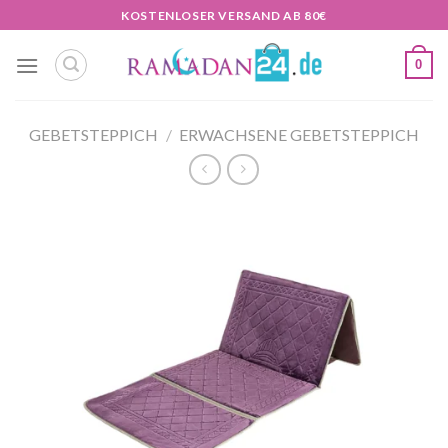
Zum
KOSTENLOSER VERSAND AB 80€
Inhalt
springen
0
GEBETSTEPPICH
/
ERWACHSENE GEBETSTEPPICH