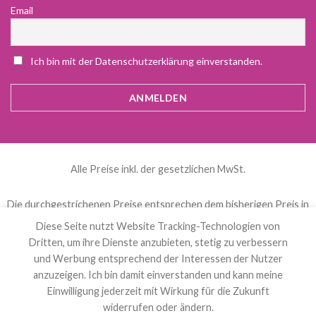
Email
Ich bin mit der Datenschutzerklärung einverstanden.
Alle Preise inkl. der gesetzlichen MwSt.
Die durchgestrichenen Preise entsprechen dem bisherigen Preis in
diesem Online-Shop.
Diese Seite nutzt Website Tracking-Technologien von
Dritten, um ihre Dienste anzubieten, stetig zu verbessern
und Werbung entsprechend der Interessen der Nutzer
العربية
(
Arabisch
)
Čeština
(
Tschechisch
)
anzuzeigen. Ich bin damit einverstanden und kann meine
Nederlands
(
Niederländisch
)
English
(
Englisch
)
Einwilligung jederzeit mit Wirkung für die Zukunft
Français
(
Französisch
)
Deutsch
Polski
(
Polnisch
)
widerrufen oder ändern.