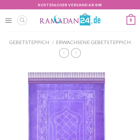
Zum
KOSTENLOSER VERSAND AB 80€
Inhalt
springen
0
GEBETSTEPPICH
/
ERWACHSENE GEBETSTEPPICH