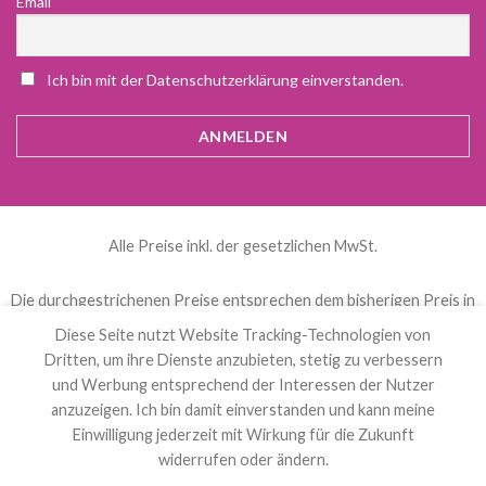
Email
Ich bin mit der Datenschutzerklärung einverstanden.
Alle Preise inkl. der gesetzlichen MwSt.
Die durchgestrichenen Preise entsprechen dem bisherigen Preis in
diesem Online-Shop.
Diese Seite nutzt Website Tracking-Technologien von
Dritten, um ihre Dienste anzubieten, stetig zu verbessern
und Werbung entsprechend der Interessen der Nutzer
العربية
(
Arabisch
)
Čeština
(
Tschechisch
)
anzuzeigen. Ich bin damit einverstanden und kann meine
Nederlands
(
Niederländisch
)
English
(
Englisch
)
Einwilligung jederzeit mit Wirkung für die Zukunft
Français
(
Französisch
)
Deutsch
Polski
(
Polnisch
)
widerrufen oder ändern.
Español
(
Spanisch
)
Svenska
(
Schwedisch
)