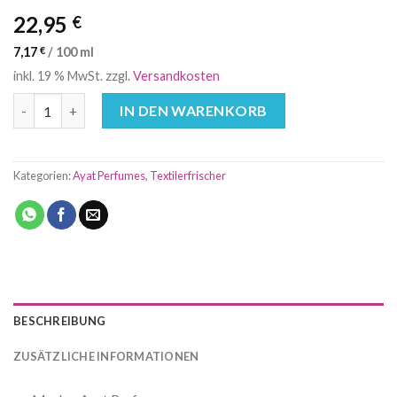
22,95
€
7,17
€
/
100
ml
inkl. 19 % MwSt.
zzgl.
Versandkosten
Forever White 320ml Textilerfrischer Ayat Perfumes Menge
IN DEN WARENKORB
Kategorien:
Ayat Perfumes
,
Textilerfrischer
BESCHREIBUNG
ZUSÄTZLICHE INFORMATIONEN