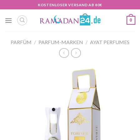
Zum
KOSTENLOSER VERSAND AB 80€
Inhalt
springen
0
PARFÜM
/
PARFUM-MARKEN
/
AYAT PERFUMES