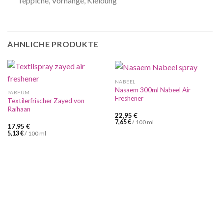
Teppiche, Vorhänge, Kleidung
ÄHNLICHE PRODUKTE
NABEEL
Nasaem 300ml Nabeel Air
PARFÜM
Freshener
Textilerfrischer Zayed von
Raihaan
22,95
€
7,65
€
/
100
ml
17,95
€
5,13
€
/
100
ml