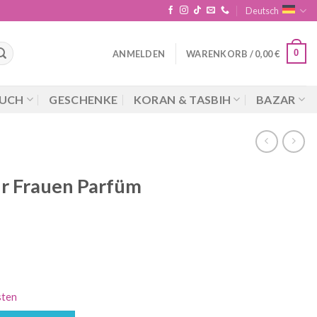
Deutsch
0
ANMELDEN
WARENKORB /
0,00
€
UCH
GESCHENKE
KORAN & TASBIH
BAZAR
ür Frauen Parfüm
sten