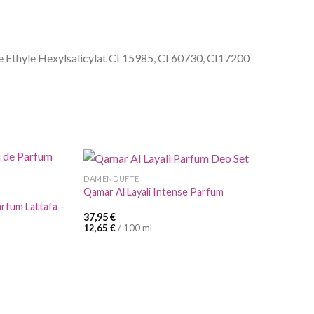
e Ethyle Hexylsalicylat CI 15985, CI 60730, CI17200
DAMENDÜFTE
Qamar Al Layali Intense Parfum
arfum Lattafa –
37,95
€
12,65
€
/
100
ml