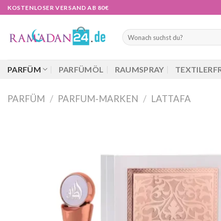
Zum
KOSTENLOSER VERSAND AB 80€
Inhalt
springen
Suchen
nach:
PARFÜM
PARFÜMÖL
RAUMSPRAY
TEXTILERF
PARFÜM
/
PARFUM-MARKEN
/
LATTAFA