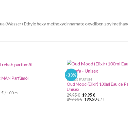
 Aqua (Wasser) Ethyle hexy methoxycinnamate oxydiben zoylmethan
-33%
et MAN Parfümöl
EAU DE PARFUM
Oud Mood (Elixir) 100ml Eau de P
Unisex
7
€
/
100
ml
Ursprünglicher
Aktueller
29,95
€
19,95
€
Preis
Preis
299,50
€
199,50
€
/
l
war:
ist:
29,95 €
19,95 €.