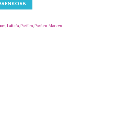
rfüm 100ml Menge
WARENKORB
fum
,
Lattafa
,
Parfüm
,
Parfum-Marken