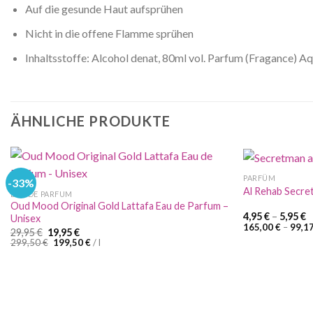
Auf die gesunde Haut aufsprühen
Nicht in die offene Flamme sprühen
Inhaltsstoffe: Alcohol denat, 80ml vol. Parfum (Fragance)
ÄHNLICHE PRODUKTE
PARFÜM
-33%
Al Rehab Secr
EAU DE PARFUM
Oud Mood Original Gold Lattafa Eau de Parfum –
4,95
€
–
5,95
€
Unisex
165,00
€
–
99,1
Ursprünglicher
Aktueller
29,95
€
19,95
€
Preis
Preis
299,50
€
199,50
€
/
l
war:
ist:
29,95 €
19,95 €.