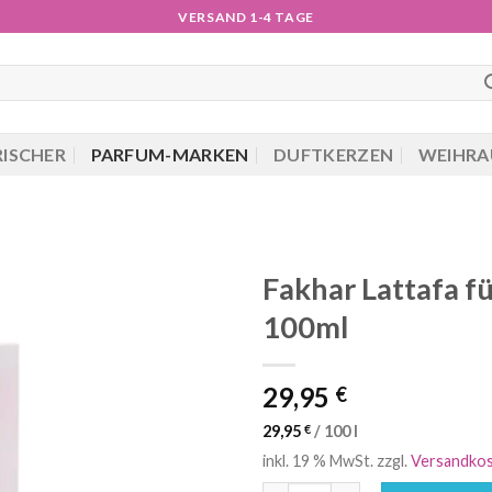
VERSAND 1-4 TAGE
RISCHER
PARFUM-MARKEN
DUFTKERZEN
WEIHRA
Fakhar Lattafa f
100ml
29,95
€
29,95
€
/
100
l
inkl. 19 % MwSt.
zzgl.
Versandko