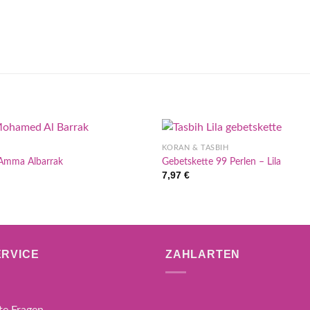
KORAN & TASBIH
Amma Albarrak
Gebetskette 99 Perlen – Lila
7,97
€
RVICE
ZAHLARTEN
lte Fragen