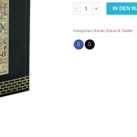
Der Heilige Koran Quran in Ar
IN DEN 
Kategorien:
Koran
,
Koran & Tasbih