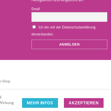
Email
Ich bin mit der Datenschutzerklärung
einverstanden.
e-Shop.
h
)
Deutsch
Polski
(
Polnisch
)
Español
(
Spanisch
)
g
 Wirkung
MEHR INFOS
AKZEPTIEREN