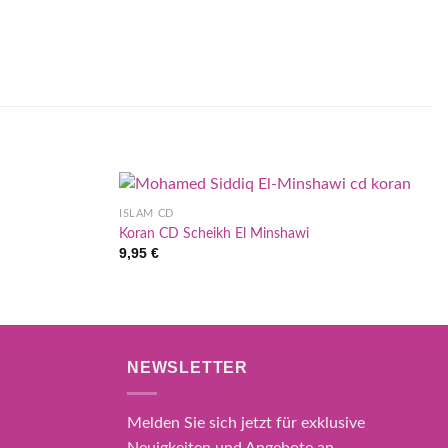
ISLAM CD
Koran CD Scheikh El Minshawi
9,95
€
NEWSLETTER
Melden Sie sich jetzt für exklusive
Neuigkeiten und Angebote an.