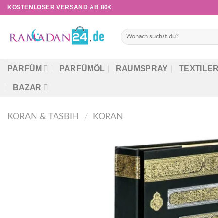
Zum
KOSTENLOSER VERSAND AB 80€
Inhalt
springen
Suchen
nach:
PARFÜM
PARFÜMÖL
RAUMSPRAY
TEXTILE
BAZAR
KORAN & TASBIH
/
KORAN