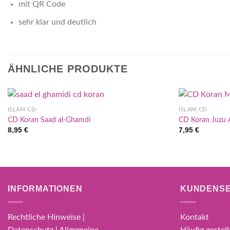
mit QR Code
sehr klar und deutlich
ÄHNLICHE PRODUKTE
ISLAM CD
ISLAM CD
CD Koran Saad al-Ghamdi
CD Koran Juzu 
8,95
€
7,95
€
INFORMATIONEN
KUNDENSE
Rechtliche Hinweise |
Kontakt
Datenschutz | Allgemeine
Häufig gestel