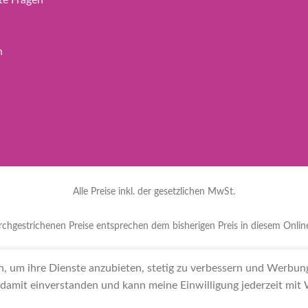
n
Alle Preise inkl. der gesetzlichen MwSt.
rchgestrichenen Preise entsprechen dem bisherigen Preis in diesem Onlin
ds
(
Niederländisch
)
English
(
Englisch
)
Français
(
Französisc
n, um ihre Dienste anzubieten, stetig zu verbessern und Werbun
 damit einverstanden und kann meine Einwilligung jederzeit mit
Svenska
(
Schwedisch
)