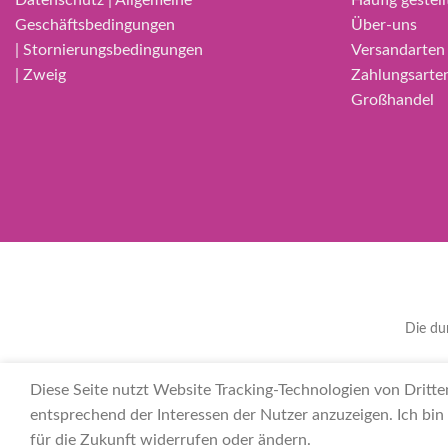
Geschäftsbedingungen
Über-uns
| Stornierungsbedingungen
Versandarten
| Zweig
Zahlungsarte
Großhandel
Die du
العربية
(
Arabisch
)
Čeština
(
Tschechisch
)
Nederlan
Diese Seite nutzt Website Tracking-Technologien von Dritte
entsprechend der Interessen der Nutzer anzuzeigen. Ich bin
für die Zukunft widerrufen oder ändern.