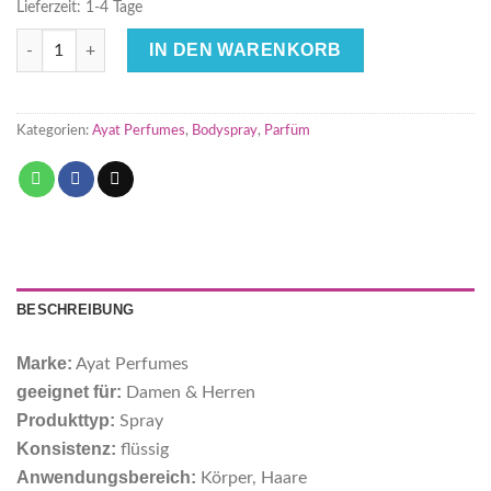
Lieferzeit:
1-4 Tage
Crystal Intense 250ml Körperspray Ayat Perfumes - Unisex Men
IN DEN WARENKORB
Kategorien:
Ayat Perfumes
,
Bodyspray
,
Parfüm
BESCHREIBUNG
Marke:
Ayat Perfumes
geeignet für:
Damen & Herren
Produkttyp:
Spray
Konsistenz:
flüssig
Anwendungsbereich:
Körper, Haare