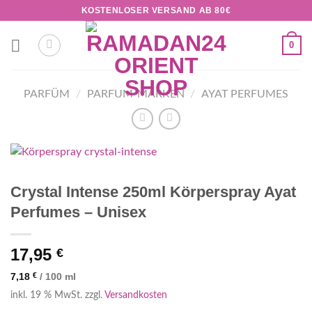
Zum
KOSTENLOSER VERSAND AB 80€
Inhalt
springen
0
PARFÜM
/
PARFUM-MARKEN
/
AYAT PERFUMES
Crystal Intense 250ml Körperspray Ayat
Perfumes – Unisex
17,95
€
7,18
€
/
100
ml
inkl. 19 % MwSt.
zzgl.
Versandkosten