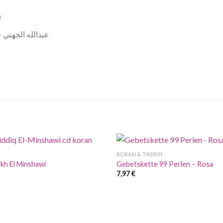
)
Emotionale Rezitation von Sheikh Abdullah Awad Al Juhany – عبدالله الجهني
KORAN & TASBIH
kh El Minshawi
Gebetskette 99 Perlen – Rosa
7,97
€