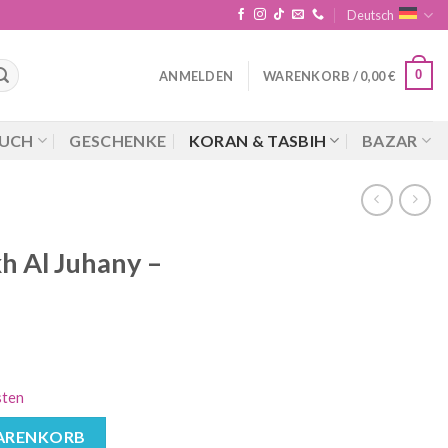
Deutsch
0
ANMELDEN
WARENKORB /
0,00
€
UCH
GESCHENKE
KORAN & TASBIH
BAZAR
h Al Juhany –
sten
- Juzu Amma Menge
WARENKORB