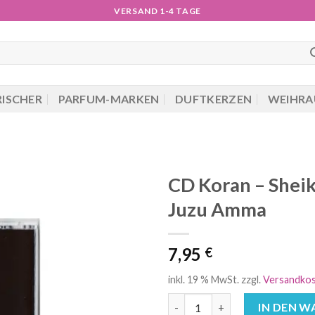
VERSAND 1-4 TAGE
RISCHER
PARFUM-MARKEN
DUFTKERZEN
WEIHRA
CD Koran – Sheik
Juzu Amma
7,95
€
inkl. 19 % MwSt.
zzgl.
Versandko
CD Koran - Sheikh Al Juhany 
IN DEN 