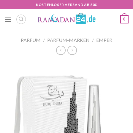
Zum
KOSTENLOSER VERSAND AB 80€
Inhalt
springen
0
PARFÜM
/
PARFUM-MARKEN
/
EMPER