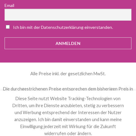
Email
Ich bin mit der Datenschutzerklärung einverstanden.
Alle Preise inkl. der gesetzlichen MwSt.
Die durchgestrichenen Preise entsprechen dem bisherigen Preis in
diesem Online-Shop.
Diese Seite nutzt Website Tracking-Technologien von
Dritten, um ihre Dienste anzubieten, stetig zu verbessern
und Werbung entsprechend der Interessen der Nutzer
العربية
(
Arabisch
)
Čeština
(
Tschechisch
)
anzuzeigen. Ich bin damit einverstanden und kann meine
Nederlands
(
Niederländisch
)
English
(
Englisch
)
Einwilligung jederzeit mit Wirkung für die Zukunft
Français
(
Französisch
)
Deutsch
Polski
(
Polnisch
)
widerrufen oder ändern.