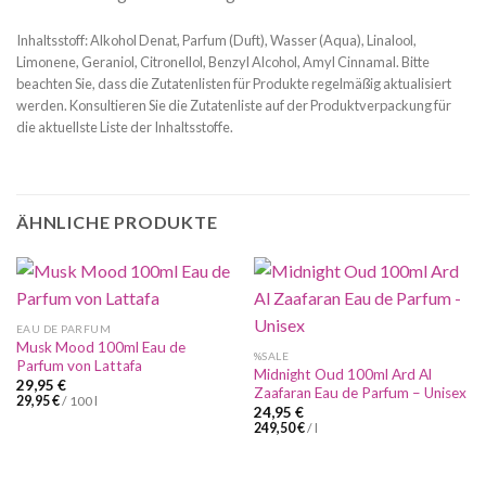
Inhaltsstoff: Alkohol Denat, Parfum (Duft), Wasser (Aqua), Linalool,
Limonene, Geraniol, Citronellol, Benzyl Alcohol, Amyl Cinnamal. Bitte
beachten Sie, dass die Zutatenlisten für Produkte regelmäßig aktualisiert
werden. Konsultieren Sie die Zutatenliste auf der Produktverpackung für
die aktuellste Liste der Inhaltsstoffe.
ÄHNLICHE PRODUKTE
EAU DE PARFUM
Musk Mood 100ml Eau de
%SALE
Parfum von Lattafa
Midnight Oud 100ml Ard Al
29,95
€
Zaafaran Eau de Parfum – Unisex
29,95
€
/
100
l
24,95
€
249,50
€
/
l