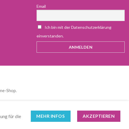
Email
Ich bin mit der Datenschutzerklärung
einverstanden.
ine-Shop.
)
Deutsch
Polski
(
Polnisch
)
Español
(
Spanisch
)
ung für die
MEHR INFOS
AKZEPTIEREN