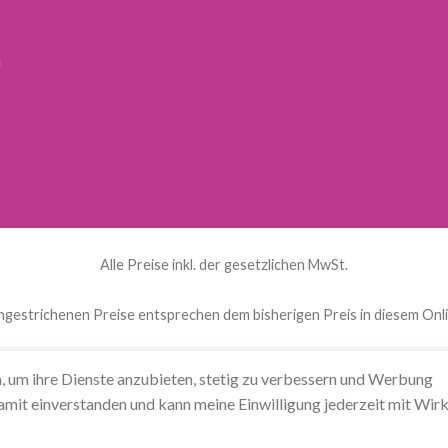
n
Alle Preise inkl. der gesetzlichen MwSt.
hgestrichenen Preise entsprechen dem bisherigen Preis in diesem Onl
ds
(
Niederländisch
)
English
(
Englisch
)
Français
(
Französisch
, um ihre Dienste anzubieten, stetig zu verbessern und Werbung
amit einverstanden und kann meine Einwilligung jederzeit mit Wirk
Svenska
(
Schwedisch
)