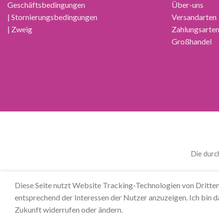
Geschäftsbedingungen
Über-uns
| Stornierungsbedingungen
Versandarten
| Zweig
Zahlungsarte
Großhandel
Die durc
العربية
(
Arabisch
)
Čeština
(
Tschechisch
)
Nederlan
Diese Seite nutzt Website Tracking-Technologien von Dritten
entsprechend der Interessen der Nutzer anzuzeigen. Ich bin d
Zukunft widerrufen oder ändern.