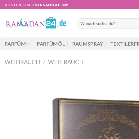
Zum
KOSTENLOSER VERSAND AB 80€
Inhalt
springen
Suchen
nach:
PARFÜM
PARFÜMÖL
RAUMSPRAY
TEXTILERF
WEIHRAUCH
/
WEIHRAUCH