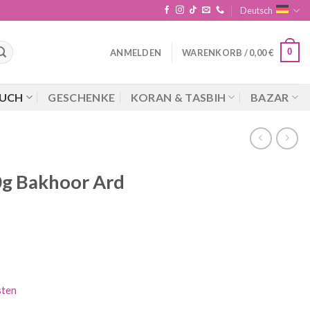
Deutsch
0
ANMELDEN
WARENKORB /
0,00
€
UCH
GESCHENKE
KORAN & TASBIH
BAZAR
g Bakhoor Ard
sten