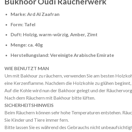
Bukhoor Oudi Räucherwerk
Marke: Ard Al Zaafran
Form: Tafel
Duft: Holzig, warm-würzig, Amber, Zimt
Menge: ca. 40g
Herstellungsland: Vereinigte Arabische Emirate
WIE BENUTZT MAN
Um mit Bakhour zu räuchern, verwenden Sie am besten Holzkohl
eine Kerzenflamme. Nachdem die Holzkohle zu glühen beginnt, w
Auf die Kohle wird nun der Bakhoor gelegt und der Räuchervor
Nach dem Räuchern mit Bakhour bitte lüften.
SICHERHEITSHINWEIS
Beim Räuchern können sehr hohe Temperaturen entstehen. Räuch
Sie Kinder und Tiere immer fern.
Bitte lassen Sie es während des Gebrauchs nicht unbeaufsichti