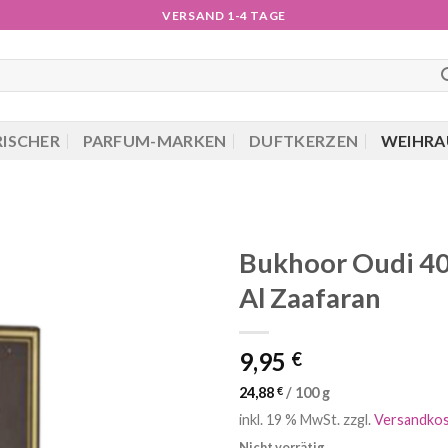
VERSAND 1-4 TAGE
RISCHER
PARFUM-MARKEN
DUFTKERZEN
WEIHRA
Bukhoor Oudi 40
Al Zaafaran
9,95
€
24,88
€
/
100
g
inkl. 19 % MwSt.
zzgl.
Versandko
Nicht vorrätig