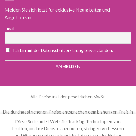
Melden Sie sich jetzt für exklusive Neuigkeiten und
Angebote an.
Email
Ich bin mit der Datenschutzerklärung einverstanden.
Alle Preise inkl. der gesetzlichen MwSt.
Die durchgestrichenen Preise entsprechen dem bisherigen Preis in
diesem Online-Shop.
Diese Seite nutzt Website Tracking-Technologien von
Dritten, um ihre Dienste anzubieten, stetig zu verbessern
und Werbung entsprechend der Interessen der Nutzer