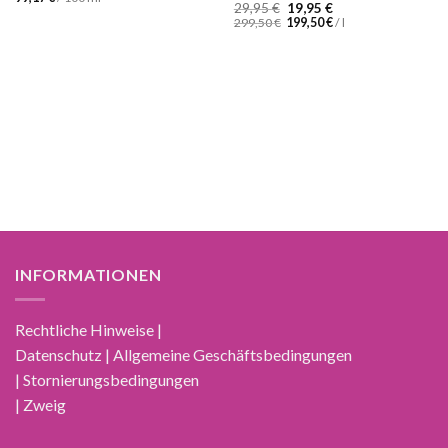
Ursprünglicher
Aktueller
29,95
€
19,95
€
Preis
Preis
299,50
€
199,50
€
/
l
war:
ist:
29,95 €
19,95 €.
INFORMATIONEN
Rechtliche Hinweise |
Datenschutz | Allgemeine Geschäftsbedingungen
| Stornierungsbedingungen
| Zweig