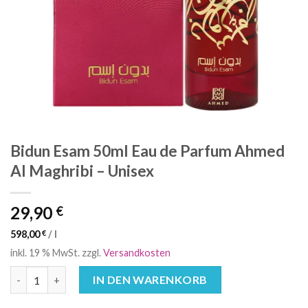
Bidun Esam 50ml Eau de Parfum Ahmed
Al Maghribi – Unisex
29,90
€
598,00
€
/
l
inkl. 19 % MwSt.
zzgl.
Versandkosten
Bidun Esam 50ml Eau de Parfum Ahmed Al Maghribi - Unisex Me
IN DEN WARENKORB