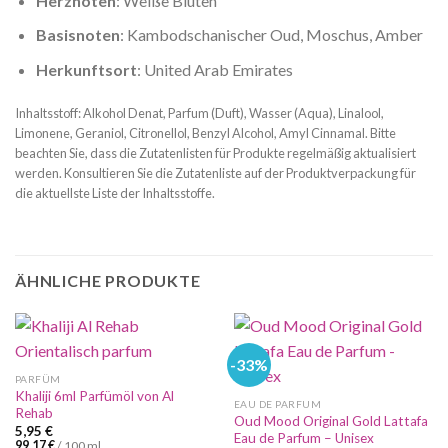
Herznoten
: Weiße Blüten
Basisnoten
: Kambodschanischer Oud, Moschus, Amber
Herkunftsort
: United Arab Emirates
Inhaltsstoff: Alkohol Denat, Parfum (Duft), Wasser (Aqua), Linalool,
Limonene, Geraniol, Citronellol, Benzyl Alcohol, Amyl Cinnamal. Bitte
beachten Sie, dass die Zutatenlisten für Produkte regelmäßig aktualisiert
werden. Konsultieren Sie die Zutatenliste auf der Produktverpackung für
die aktuellste Liste der Inhaltsstoffe.
ÄHNLICHE PRODUKTE
-33%
PARFÜM
Khaliji 6ml Parfümöl von Al
EAU DE PARFUM
Rehab
Oud Mood Original Gold Lattafa
5,95
€
Eau de Parfum – Unisex
99,17
€
/
100
ml