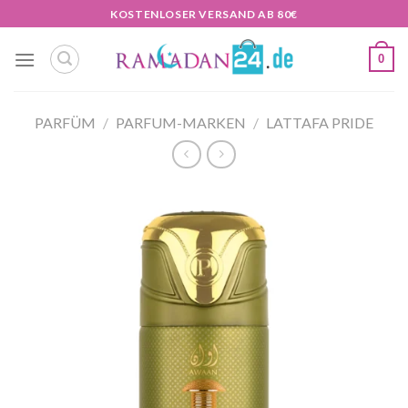
Zum
KOSTENLOSER VERSAND AB 80€
Inhalt
springen
0
PARFÜM
/
PARFUM-MARKEN
/
LATTAFA PRIDE