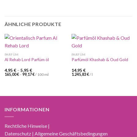
ÄHNLICHE PRODUKTE
PARFÜM
PARFÜM
Al Rehab Lord Parfüm öl
Parfümöl Khashab & Oud Gold
4,95
€
–
5,95
€
14,95
€
165,00
€
–
99,17
€
/
100
ml
1.245,83
€
/
l
INFORMATIONEN
Rechtliche Hinweise |
Datenschutz | Allgemeine Geschäftsbedingungen