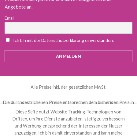
Angebote an.
Email
Ich bin mit der Datenschutzerklärung einverstanden.
Alle Preise inkl. der gesetzlichen MwSt.
Die durchgestrichenen Preise entsprechen dem bisherigen Preis in
diesem Online-Shop.
Diese Seite nutzt Website Tracking-Technologien von
Dritten, um ihre Dienste anzubieten, stetig zu verbessern
und Werbung entsprechend der Interessen der Nutzer
العربية
(
Arabisch
)
Čeština
(
Tschechisch
)
anzuzeigen. Ich bin damit einverstanden und kann meine
Nederlands
(
Niederländisch
)
English
(
Englisch
)