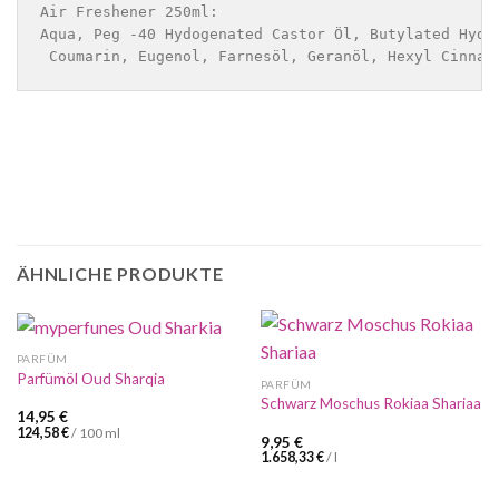
Air Freshener 250ml:

Aqua, Peg -40 Hydogenated Castor Öl, Butylated Hydr
 Coumarin, Eugenol, Farnesöl, Geranöl, Hexyl Cinnam
ÄHNLICHE PRODUKTE
PARFÜM
Parfümöl Oud Sharqia
PARFÜM
Schwarz Moschus Rokiaa Shariaa
14,95
€
124,58
€
/
100
ml
9,95
€
1.658,33
€
/
l