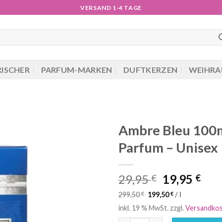
VERSAND 1-4 TAGE
RISCHER
PARFUM-MARKEN
DUFTKERZEN
WEIHRA
Ambre Bleu 100m
Parfum – Unisex
Ursprüngli
Akt
29,95
19,95
€
€
Preis
Pre
299,50
€
199,50
€
/
l
war:
ist:
inkl. 19 % MwSt.
zzgl.
Versandko
29,95 €
19,9