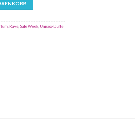
 Parfum - Unisex Menge
WARENKORB
rfüm
,
Rave
,
Sale Week
,
Unisex-Düfte