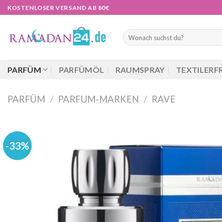
Zum
KOSTENLOSER VERSAND AB 80€
Inhalt
springen
Suchen
nach:
PARFÜM
PARFÜMÖL
RAUMSPRAY
TEXTILERF
PARFÜM
/
PARFUM-MARKEN
/
RAVE
-33%