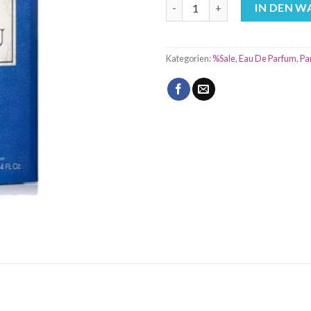
Ambre Bleu 100ml Rave Eau de
IN DEN 
Kategorien:
%Sale
,
Eau De Parfum
,
Pa