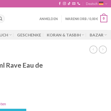
Deutsch
0
ANMELDEN
WARENKORB /
0,00
€
UCH
GESCHENKE
KORAN & TASBIH
BAZAR
l Rave Eau de
cher
ueller
is
sten
5 €.