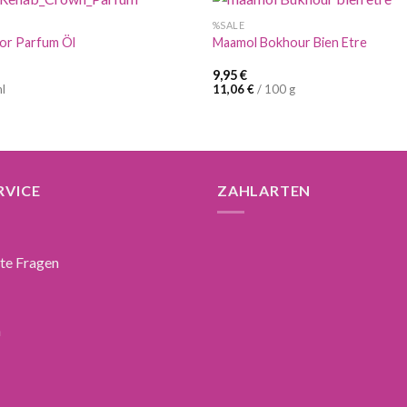
%SALE
or Parfum Öl
Maamol Bokhour Bien Etre
9,95
€
l
11,06
€
/
100
g
RVICE
ZAHLARTEN
lte Fragen
n