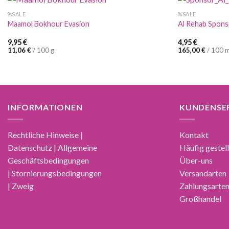
%SALE
%SALE
Maamol Bokhour Evasion
Al Rehab Spons
9,95
€
4,95
€
11,06
€
/
100
g
165,00
€
/
100
m
INFORMATIONEN
KUNDENSE
Rechtliche Hinweise |
Kontakt
Datenschutz | Allgemeine
Häufig gestel
Geschäftsbedingungen
Über-uns
| Stornierungsbedingungen
Versandarten
| Zweig
Zahlungsarte
Großhandel