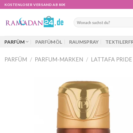
Zum
KOSTENLOSER VERSAND AB 80€
Inhalt
springen
Suchen
nach:
PARFÜM
PARFÜMÖL
RAUMSPRAY
TEXTILERF
PARFÜM
/
PARFUM-MARKEN
/
LATTAFA PRIDE