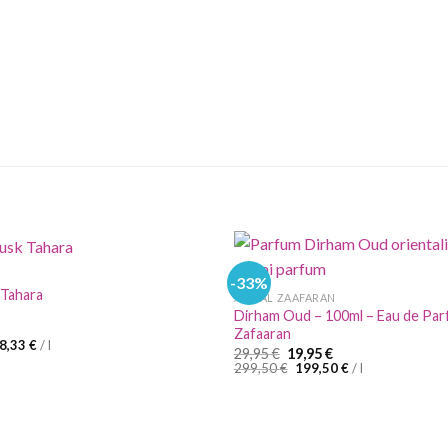
-33%
 Tahara
ARD AL ZAAFARAN
Dirham Oud – 100ml – Eau de Par
nglicher
ktueller
Zafaaran
reis
58,33
€
/
l
Ursprünglicher
Aktueller
29,95
€
19,95
€
st:
Preis
Preis
299,50
€
199,50
€
/
l
,95 €.
war:
ist:
29,95 €
19,95 €.