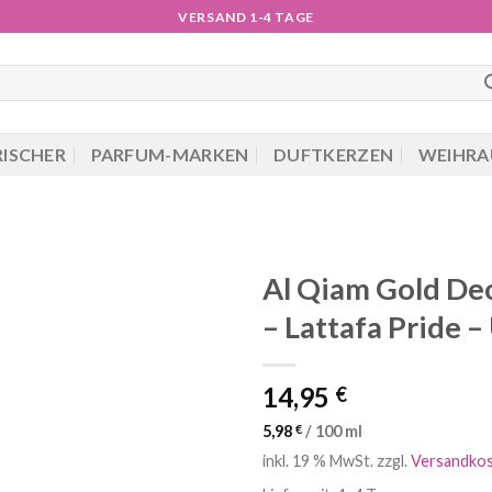
VERSAND 1-4 TAGE
RISCHER
PARFUM-MARKEN
DUFTKERZEN
WEIHRA
Al Qiam Gold De
– Lattafa Pride –
14,95
€
5,98
€
/
100
ml
inkl. 19 % MwSt.
zzgl.
Versandko