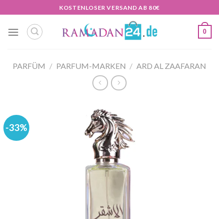
Zum
KOSTENLOSER VERSAND AB 80€
Inhalt
springen
0
PARFÜM
/
PARFUM-MARKEN
/
ARD AL ZAAFARAN
-33%