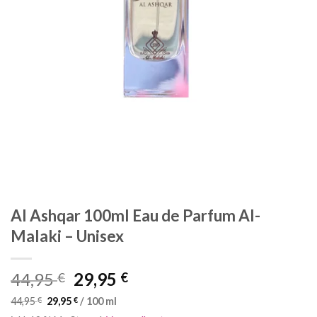
Al Ashqar 100ml Eau de Parfum Al-
Malaki – Unisex
Ursprünglicher
Aktueller
44,95
29,95
€
€
Preis
Preis
44,95
€
29,95
€
/
100
ml
war:
ist: