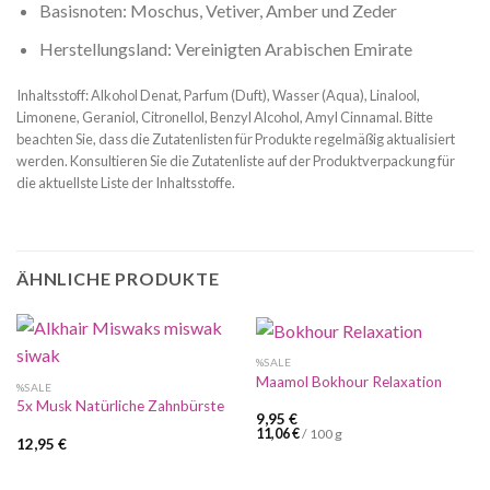
Basisnoten: Moschus, Vetiver, Amber und Zeder
Herstellungsland: Vereinigten Arabischen Emirate
Inhaltsstoff: Alkohol Denat, Parfum (Duft), Wasser (Aqua), Linalool,
Limonene, Geraniol, Citronellol, Benzyl Alcohol, Amyl Cinnamal. Bitte
beachten Sie, dass die Zutatenlisten für Produkte regelmäßig aktualisiert
werden. Konsultieren Sie die Zutatenliste auf der Produktverpackung für
die aktuellste Liste der Inhaltsstoffe.
ÄHNLICHE PRODUKTE
%SALE
Maamol Bokhour Relaxation
%SALE
5x Musk Natürliche Zahnbürste
9,95
€
11,06
€
/
100
g
12,95
€