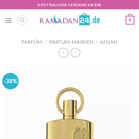
Zum
KOSTENLOSER VERSAND AB 80€
Inhalt
springen
0
PARFÜM
/
PARFUM-MARKEN
/
AFNAN
-38%