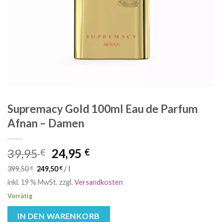
Supremacy Gold 100ml Eau de Parfum
Afnan – Damen
Ursprünglicher
Aktueller
39,95
24,95
€
€
Preis
Preis
399,50
€
249,50
€
/
l
war:
ist:
inkl. 19 % MwSt.
zzgl.
Versandkosten
39,95 €
24,95 €.
Vorrätig
IN DEN WARENKORB