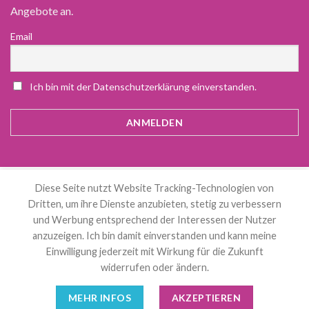
Angebote an.
Email
Ich bin mit der Datenschutzerklärung einverstanden.
Diese Seite nutzt Website Tracking-Technologien von
Alle Preise inkl. der gesetzlichen MwSt.
Dritten, um ihre Dienste anzubieten, stetig zu verbessern
und Werbung entsprechend der Interessen der Nutzer
Die durchgestrichenen Preise entsprechen dem bisherigen Preis in
anzuzeigen. Ich bin damit einverstanden und kann meine
diesem Online-Shop.
Einwilligung jederzeit mit Wirkung für die Zukunft
widerrufen oder ändern.
Deutsch
MEHR INFOS
AKZEPTIEREN