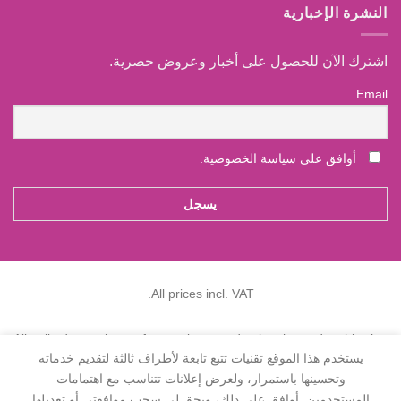
النشرة الإخبارية
اشترك الآن للحصول على أخبار وعروض حصرية.
Email
أوافق على سياسة الخصوصية.
All prices incl. VAT.
All striked out prices refer to prices used to be charged at this shop.
يستخدم هذا الموقع تقنيات تتبع تابعة لأطراف ثالثة لتقديم خدماته
وتحسينها باستمرار، ولعرض إعلانات تتناسب مع اهتمامات
العربية
Nederlands
(
الهولندية
)
المستخدمين. أوافق على ذلك، ويحق لي سحب موافقتي أو تعديلها