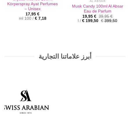
AL ABSAR
Körperspray Ayat Perfumes
Musk Candy 100ml Al Absar
– Unisex
Eau de Parfum
17,95
€
السعر
السعر
19,95
€
39,95
€
ml
100
/
€
7,18
الأصلي
الحالي
l
/
€
199,50
€
399,50
هو:
هو:
19,95 €.
39,95 €.
أبرز علاماتنا التجارية