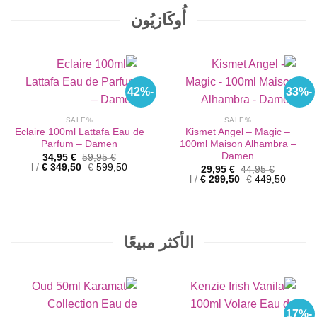
أُوكَازيُون
-42%
-33%
%SALE
%SALE
Eclaire 100ml Lattafa Eau de
Kismet Angel – Magic –
Parfum – Damen
100ml Maison Alhambra –
Damen
السعر
السعر
34,95
€
59,95
€
الأصلي
الحالي
l
/
€
349,50
€
599,50
السعر
السعر
29,95
€
44,95
€
هو:
هو:
الأصلي
الحالي
l
/
€
299,50
€
449,50
34,95 €.
59,95 €.
هو:
هو:
29,95 €.
44,95 €.
الأكثر مبيعًا
-17%