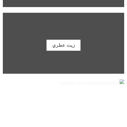
زيت عطري